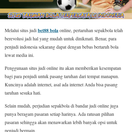
bet88 bola
Melalui situs judi
online, pertaruhan sepakbola telah
berevolusi jadi hal yang mudah untuk dinikmati. Benar, para
penjudi indonesia sekarang dapat dengan bebas bertaruh bola
lewat media ini.
Penggunaan situs judi online itu akan memberikan kesempatan
bagi para penjudi untuk pasang taruhan dari tempat manapun.
Kuncinya adalah internet, asal ada internet Anda bisa pasang
taruhan sesuka hati.
Selain mudah, perjudian sepakbola di bandar judi online juga
punya beragam pasaran setiap harinya. Ada ratusan pilihan
pasaran sehingga akan menawarkan lebih banyak opsi untuk
penjudi bermain.