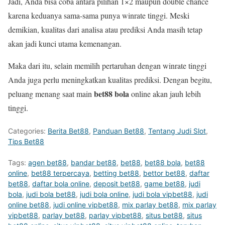
Jadi, Anda bisa coba antara pilihan 1×2 maupun double chance
karena keduanya sama-sama punya winrate tinggi. Meski
demikian, kualitas dari analisa atau prediksi Anda masih tetap
akan jadi kunci utama kemenangan.
Maka dari itu, selain memilih pertaruhan dengan winrate tinggi
Anda juga perlu meningkatkan kualitas prediksi. Dengan begitu,
bet88 bola
peluang menang saat main
online akan jauh lebih
tinggi.
Categories:
Berita Bet88
,
Panduan Bet88
,
Tentang Judi Slot
,
Tips Bet88
Tags:
agen bet88
,
bandar bet88
,
bet88
,
bet88 bola
,
bet88
online
,
bet88 terpercaya
,
betting bet88
,
bettor bet88
,
daftar
bet88
,
daftar bola online
,
deposit bet88
,
game bet88
,
judi
bola
,
judi bola bet88
,
judi bola online
,
judi bola vipbet88
,
judi
online bet88
,
judi online vipbet88
,
mix parlay bet88
,
mix parlay
vipbet88
,
parlay bet88
,
parlay vipbet88
,
situs bet88
,
situs