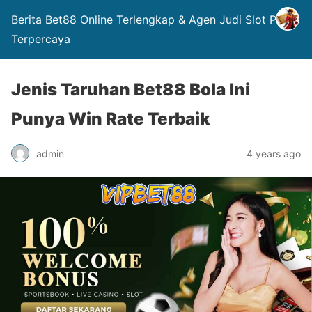
Berita Bet88 Online Terlengkap & Agen Judi Slot Pulsa
Terpercaya
Jenis Taruhan Bet88 Bola Ini
Punya Win Rate Terbaik
admin
4 years ago