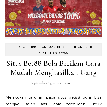
-
-
BERITA BET88
PANDUAN BET88
TENTANG JUDI
-
SLOT
TIPS BET88
Situs Bet88 Bola Berikan Cara
Mudah Menghasilkan Uang
September 23, 2022
- By
admin
Melakukan taruhan pada situs bet88 bola, bisa
menjadi salah satu cara termudah untuk