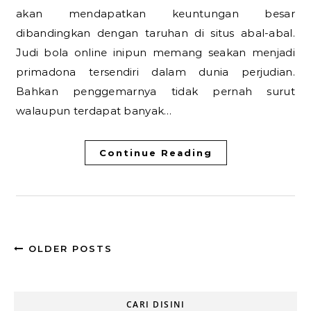
akan mendapatkan keuntungan besar
dibandingkan dengan taruhan di situs abal-abal.
Judi bola online inipun memang seakan menjadi
primadona tersendiri dalam dunia perjudian.
Bahkan penggemarnya tidak pernah surut
walaupun terdapat banyak…
Continue Reading
OLDER POSTS
CARI DISINI