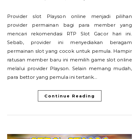
Provider slot Playson online menjadi pilihan
provider permainan bagi para member yang
mencari rekomendasi RTP Slot Gacor hari ini.
Sebab, provider ini menyediakan beragam
permainan slot yang cocok untuk pemula. Hampir
ratusan member baru ini memilih game slot online
melalui provider Playson. Selain memang mudah,
para bettor yang pemula ini tertarik…
Continue Reading