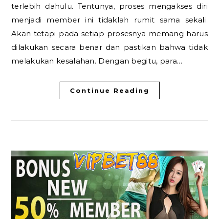
terlebih dahulu. Tentunya, proses mengakses diri
menjadi member ini tidaklah rumit sama sekali.
Akan tetapi pada setiap prosesnya memang harus
dilakukan secara benar dan pastikan bahwa tidak
melakukan kesalahan. Dengan begitu, para…
Continue Reading