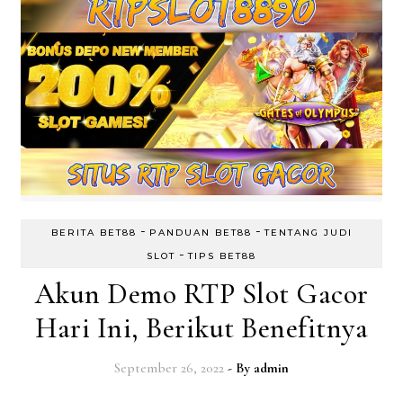
-
-
BERITA BET88
PANDUAN BET88
TENTANG JUDI
-
SLOT
TIPS BET88
Akun Demo RTP Slot Gacor
Hari Ini, Berikut Benefitnya
September 26, 2022
- By
admin