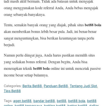
tadi masih aktif bermain. Tidak ada batasan untuk mengajak
orang menggunakan kode referral Anda, Anda bebas mengajak
orang sebanyak-banyaknya.
bet88 bola
Tentu, semakin banyak orang yang diajak, pihak situs
akan memberikan bonus lebih besar pula. Jadi, ini benar-benar
sangat menguntungkan, bisa berikan keuntungan tanpa perlu
berjudi.
Namun perlu diingat juga, Anda harus pastikan memilih situs
yang sediakan bonus referral. Dengan begitu, Anda bisa
bet88 bola
menerapkan teknik
online ini untuk mencetak passive
income besar setiap bulannya.
Categories:
Berita Bet88
,
Panduan Bet88
,
Tentang Judi Slot
,
Tips Bet88
Tags:
agen bet88
,
bandar bet88
,
bet88
,
bet88 bola
,
bet88
online
,
bet88 terpercaya
,
betting bet88
,
bettor bet88
,
daftar