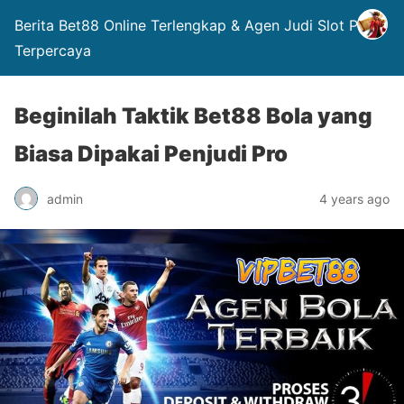
Berita Bet88 Online Terlengkap & Agen Judi Slot Pulsa
Terpercaya
Beginilah Taktik Bet88 Bola yang
Biasa Dipakai Penjudi Pro
admin
4 years ago