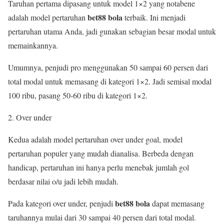
Taruhan pertama dipasang untuk model 1×2 yang notabene
bet88 bola
adalah model pertaruhan
terbaik. Ini menjadi
pertaruhan utama Anda, jadi gunakan sebagian besar modal untuk
memainkannya.
Umumnya, penjudi pro menggunakan 50 sampai 60 persen dari
total modal untuk memasang di kategori 1×2. Jadi semisal modal
100 ribu, pasang 50-60 ribu di kategori 1×2.
Over under
Kedua adalah model pertaruhan over under goal, model
pertaruhan populer yang mudah dianalisa. Berbeda dengan
handicap, pertaruhan ini hanya perlu menebak jumlah gol
berdasar nilai o/u jadi lebih mudah.
bet88 bola
Pada kategori over under, penjudi
dapat memasang
taruhannya mulai dari 30 sampai 40 persen dari total modal.