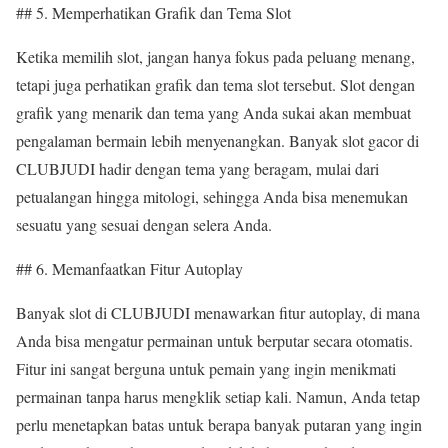
## 5. Memperhatikan Grafik dan Tema Slot
Ketika memilih slot, jangan hanya fokus pada peluang menang,
tetapi juga perhatikan grafik dan tema slot tersebut. Slot dengan
grafik yang menarik dan tema yang Anda sukai akan membuat
pengalaman bermain lebih menyenangkan. Banyak slot gacor di
CLUBJUDI hadir dengan tema yang beragam, mulai dari
petualangan hingga mitologi, sehingga Anda bisa menemukan
sesuatu yang sesuai dengan selera Anda.
## 6. Memanfaatkan Fitur Autoplay
Banyak slot di CLUBJUDI menawarkan fitur autoplay, di mana
Anda bisa mengatur permainan untuk berputar secara otomatis.
Fitur ini sangat berguna untuk pemain yang ingin menikmati
permainan tanpa harus mengklik setiap kali. Namun, Anda tetap
perlu menetapkan batas untuk berapa banyak putaran yang ingin