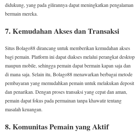
didukung, yang pada gilirannya dapat meningkatkan pengalaman
bermain mereka.
7.
Kemudahan Akses dan Transaksi
Situs Bolago88 dirancang untuk memberikan kemudahan akses
bagi pemain. Platform ini dapat diakses melalui perangkat desktop
maupun mobile, sehingga pemain dapat bermain kapan saja dan
di mana saja. Selain itu, Bolago88 menawarkan berbagai metode
pembayaran yang memudahkan pemain untuk melakukan deposit
dan penarikan. Dengan proses transaksi yang cepat dan aman,
pemain dapat fokus pada permainan tanpa khawatir tentang
masalah keuangan.
8.
Komunitas Pemain yang Aktif