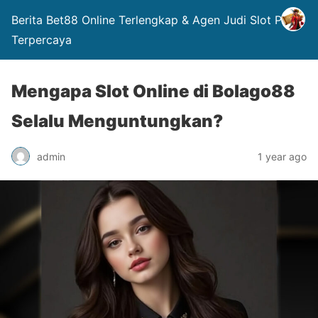
Berita Bet88 Online Terlengkap & Agen Judi Slot Pulsa
Terpercaya
Mengapa Slot Online di Bolago88
Selalu Menguntungkan?
admin
1 year ago