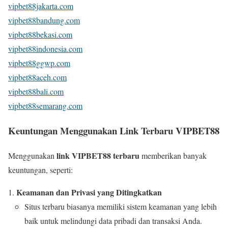
vipbet88jakarta.com
vipbet88bandung.com
vipbet88bekasi.com
vipbet88indonesia.com
vipbet88ggwp.com
vipbet88aceh.com
vipbet88bali.com
vipbet88semarang.com
Keuntungan Menggunakan Link Terbaru VIPBET88
link VIPBET88 terbaru
Menggunakan
memberikan banyak
keuntungan, seperti:
Keamanan dan Privasi yang Ditingkatkan
Situs terbaru biasanya memiliki sistem keamanan yang lebih
baik untuk melindungi data pribadi dan transaksi Anda.