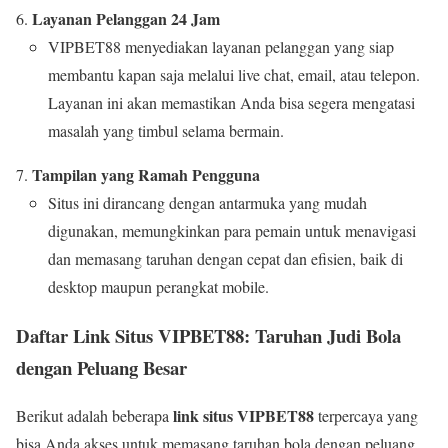
Layanan Pelanggan 24 Jam
VIPBET88 menyediakan layanan pelanggan yang siap
membantu kapan saja melalui live chat, email, atau telepon.
Layanan ini akan memastikan Anda bisa segera mengatasi
masalah yang timbul selama bermain.
Tampilan yang Ramah Pengguna
Situs ini dirancang dengan antarmuka yang mudah
digunakan, memungkinkan para pemain untuk menavigasi
dan memasang taruhan dengan cepat dan efisien, baik di
desktop maupun perangkat mobile.
Daftar Link Situs VIPBET88: Taruhan Judi Bola
dengan Peluang Besar
link situs VIPBET88
Berikut adalah beberapa
terpercaya yang
bisa Anda akses untuk memasang taruhan bola dengan peluang