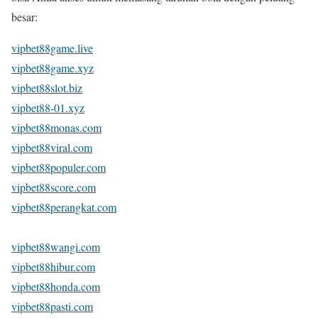
besar:
vipbet88game.live
vipbet88game.xyz
vipbet88slot.biz
vipbet88-01.xyz
vipbet88monas.com
vipbet88viral.com
vipbet88populer.com
vipbet88score.com
vipbet88perangkat.com
vipbet88wangi.com
vipbet88hibur.com
vipbet88honda.com
vipbet88pasti.com