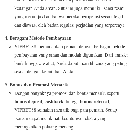
keuangan Anda aman. Situs ini juga memiliki lisensi resmi
yang menunjukkan bahwa mereka beroperasi secara legal
dan diawasi oleh badan regulasi perjudian yang terpercaya.
Beragam Metode Pembayaran
VIPBET88 memudahkan pemain dengan berbagai metode
pembayaran yang aman dan mudah digunakan. Dari transfer
bank hingga e-wallet, Anda dapat memilih cara yang paling
sesuai dengan kebutuhan Anda.
Bonus dan Promosi Menarik
Dengan banyaknya promosi dan bonus menarik, seperti
bonus deposit
cashback
bonus referral
,
, hingga
,
VIPBET88 semakin menarik bagi para pemain. Setiap
pemain dapat menikmati keuntungan ekstra yang
meningkatkan peluang menang.