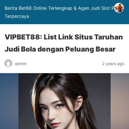
Berita Bet88 Online Terlengkap & Agen Judi Slot Pulsa
Terpercaya
VIPBET88: List Link Situs Taruhan
Judi Bola dengan Peluang Besar
admin
2 years ago