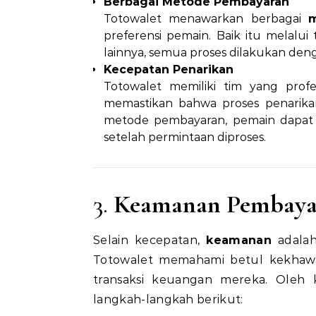
Berbagai Metode Pembayaran
Totowalet menawarkan berbagai
preferensi pemain. Baik itu melalui
lainnya, semua proses dilakukan den
Kecepatan Penarikan
Totowalet memiliki tim yang prof
memastikan bahwa proses penarika
metode pembayaran, pemain dapat
setelah permintaan diproses.
3.
Keamanan Pembayar
Selain kecepatan,
keamanan
adalah
Totowalet memahami betul kekhawa
transaksi keuangan mereka. Oleh
langkah-langkah berikut: