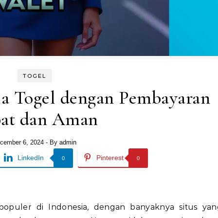
TOGEL
ia Togel dengan Pembayaran
at dan Aman
cember 6, 2024
- By
admin
LinkedIn
Pinterest
0
0
 populer di Indonesia, dengan banyaknya situs yan