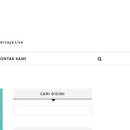
percaya Live
KONTAK KAMI
CARI DISINI
Search for: