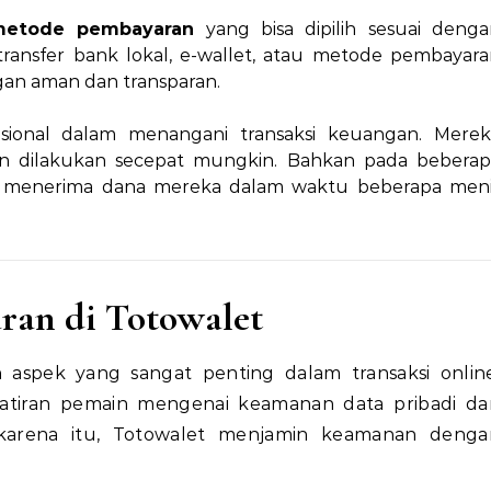
metode pembayaran
yang bisa dipilih sesuai denga
 transfer bank lokal, e-wallet, atau metode pembayar
gan aman dan transparan.
esional dalam menangani transaksi keuangan. Merek
n dilakukan secepat mungkin. Bahkan pada beberap
 menerima dana mereka dalam waktu beberapa meni
an di Totowalet
 aspek yang sangat penting dalam transaksi online
tiran pemain mengenai keamanan data pribadi da
 karena itu, Totowalet menjamin keamanan denga