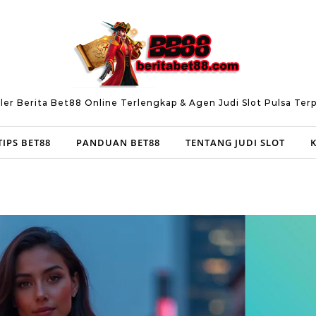
er Berita Bet88 Online Terlengkap & Agen Judi Slot Pulsa Ter
TIPS BET88
PANDUAN BET88
TENTANG JUDI SLOT