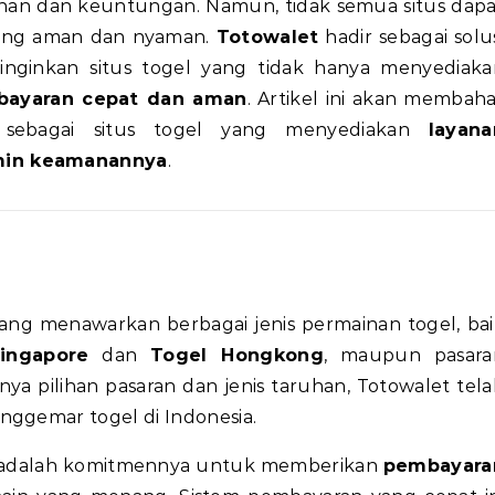
nan dan keuntungan. Namun, tidak semua situs dapa
ang aman dan nyaman.
Totowalet
hadir sebagai solu
nginkan situs togel yang tidak hanya menyediaka
ayaran cepat dan aman
. Artikel ini akan membah
ebagai situs togel yang menyediakan
layana
min keamanannya
.
 yang menawarkan berbagai jenis permainan togel, ba
ingapore
dan
Togel Hongkong
, maupun pasara
nya pilihan pasaran dan jenis taruhan, Totowalet tel
nggemar togel di Indonesia.
et adalah komitmennya untuk memberikan
pembayara