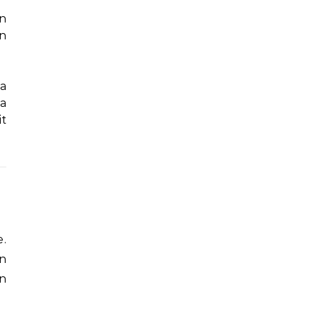
n
an
a
a
t
.
n
n