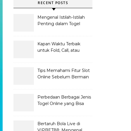
RECENT POSTS
Mengenal Istilah-Istilah
Penting dalam Togel
Bolago88
Kapan Waktu Terbaik
untuk Fold, Call, atau
Raise di Meja Boskuda?
Tips Memahami Fitur Slot
Online Sebelum Bermain
di Boscair
Perbedaan Berbagai Jenis
Togel Online yang Bisa
Dipahami Pemain Clubjudi
Bertaruh Bola Live di
VIPBET88: Mengenal