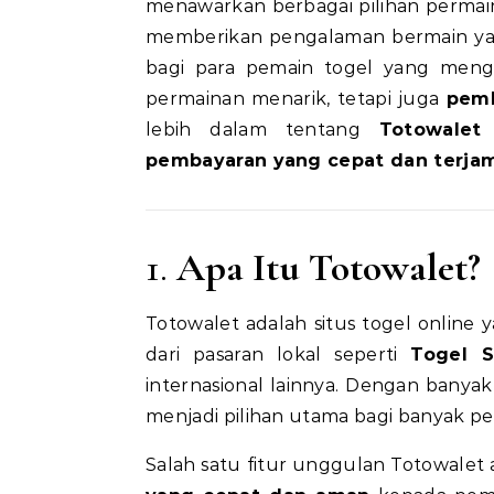
menawarkan berbagai pilihan permai
memberikan pengalaman bermain y
bagi para pemain togel yang mengi
permainan menarik, tetapi juga
pemb
lebih dalam tentang
Totowalet
s
pembayaran yang cepat dan terja
1.
Apa Itu Totowalet?
Totowalet adalah situs togel online
dari pasaran lokal seperti
Togel S
internasional lainnya. Dengan banyak
menjadi pilihan utama bagi banyak pe
Salah satu fitur unggulan Totowal