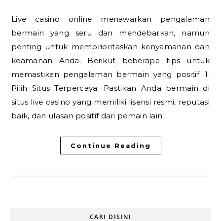
Live casino online menawarkan pengalaman
bermain yang seru dan mendebarkan, namun
penting untuk memprioritaskan kenyamanan dan
keamanan Anda. Berikut beberapa tips untuk
memastikan pengalaman bermain yang positif: 1.
Pilih Situs Terpercaya: Pastikan Anda bermain di
situs live casino yang memiliki lisensi resmi, reputasi
baik, dan ulasan positif dari pemain lain.…
Continue Reading
CARI DISINI