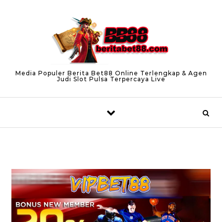
Skip to content
Media Populer Berita Bet88 Online Terlengkap & Agen
Judi Slot Pulsa Terpercaya Live