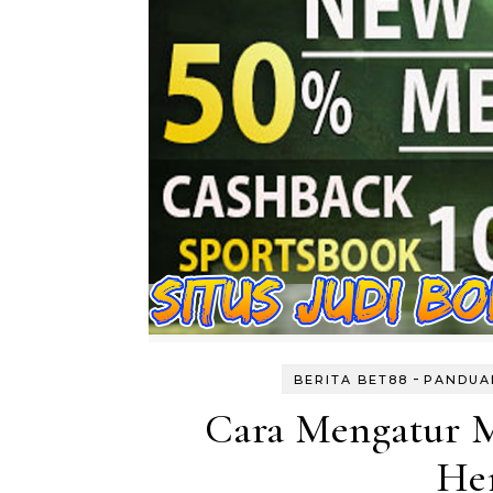
-
BERITA BET88
PANDUA
Cara Mengatur M
He