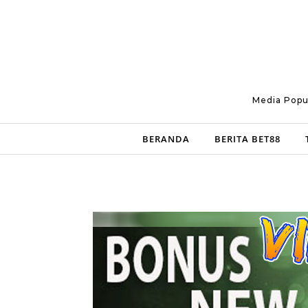
Skip to content
Media Popul
BERANDA
BERITA BET88