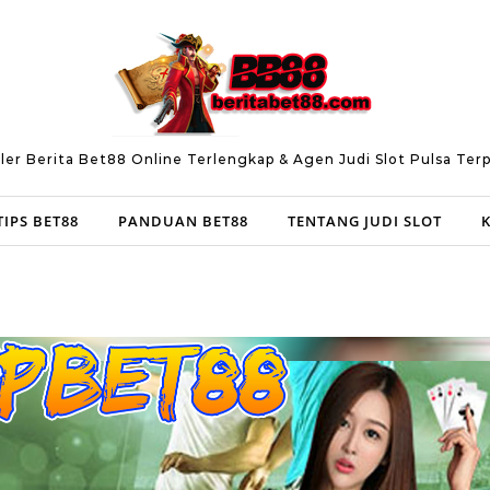
er Berita Bet88 Online Terlengkap & Agen Judi Slot Pulsa Ter
TIPS BET88
PANDUAN BET88
TENTANG JUDI SLOT