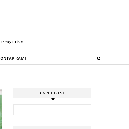
percaya Live
KONTAK KAMI
CARI DISINI
Search for: