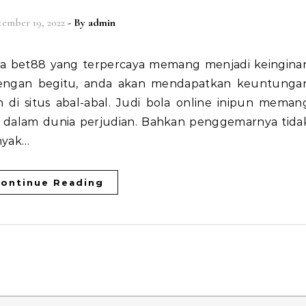
ember 19, 2022
- By
admin
dengan begitu, anda akan mendapatkan keuntunga
di situs abal-abal. Judi bola online inipun meman
i dalam dunia perjudian. Bahkan penggemarnya tida
nyak…
ontinue Reading