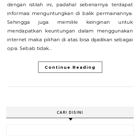
dengan istilah ini, padahal sebenarnya terdapat
informasi menguntungkan di balik permainannya.
Sehingga juga memiliki keinginan untuk
mendapatkan keuntungan dalam menggunakan
internet maka pilihan di atas bisa dijadikan sebagai
opsi. Sebab tidak…
Continue Reading
CARI DISINI
Search for: