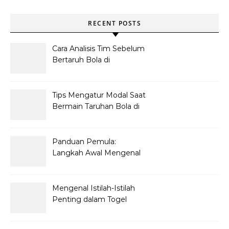
RECENT POSTS
Cara Analisis Tim Sebelum
Bertaruh Bola di
VIPBET88
Tips Mengatur Modal Saat
Bermain Taruhan Bola di
SBOBET88
Panduan Pemula:
Langkah Awal Mengenal
Slot Online di JAGOBET99
Mengenal Istilah-Istilah
Penting dalam Togel
Bolago88