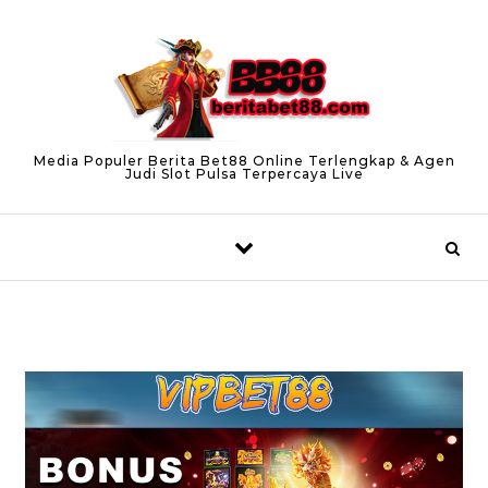
Skip to content
Media Populer Berita Bet88 Online Terlengkap & Agen
Judi Slot Pulsa Terpercaya Live