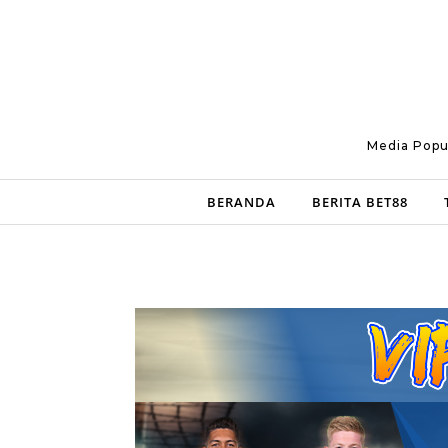
Skip to content
Media Popul
BERANDA
BERITA BET88