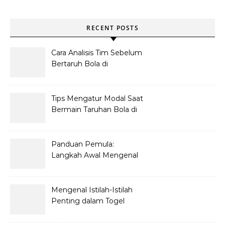
RECENT POSTS
Cara Analisis Tim Sebelum
Bertaruh Bola di
VIPBET88
Tips Mengatur Modal Saat
Bermain Taruhan Bola di
SBOBET88
Panduan Pemula:
Langkah Awal Mengenal
Slot Online di JAGOBET99
Mengenal Istilah-Istilah
Penting dalam Togel
Bolago88