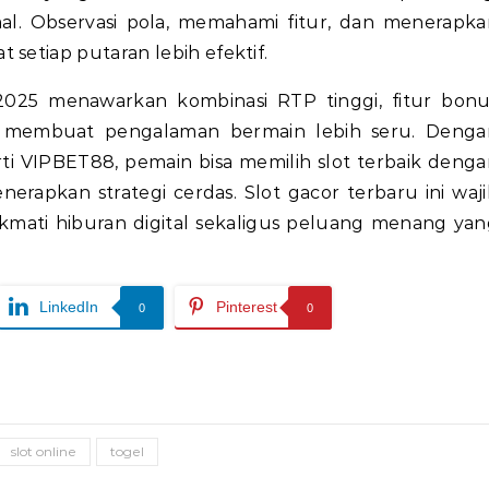
al. Observasi pola, memahami fitur, dan menerapka
 setiap putaran lebih efektif.
 2025 menawarkan kombinasi RTP tinggi, fitur bonu
ng membuat pengalaman bermain lebih seru. Denga
i VIPBET88, pemain bisa memilih slot terbaik deng
apkan strategi cerdas. Slot gacor terbaru ini waji
ikmati hiburan digital sekaligus peluang menang ya
LinkedIn
Pinterest
0
0
slot online
togel