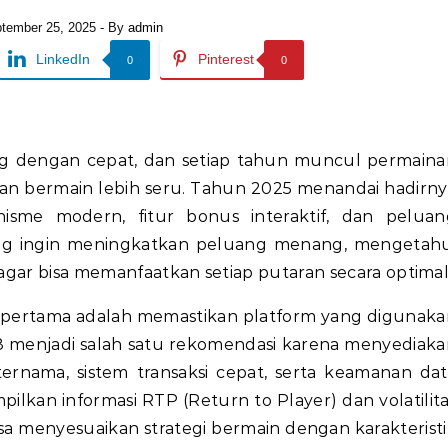
tember 25, 2025
- By
admin
LinkedIn
Pinterest
0
0
ang dengan cepat, dan setiap tahun muncul permaina
n bermain lebih seru. Tahun 2025 menandai hadirny
isme modern, fitur bonus interaktif, dan peluan
ng ingin meningkatkan peluang menang, mengetahu
g agar bisa memanfaatkan setiap putaran secara optimal
h pertama adalah memastikan platform yang digunaka
8 menjadi salah satu rekomendasi karena menyediaka
ternama, sistem transaksi cepat, serta keamanan da
lkan informasi RTP (Return to Player) dan volatilit
sa menyesuaikan strategi bermain dengan karakterist