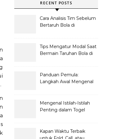
RECENT POSTS
Cara Analisis Tim Sebelum
Bertaruh Bola di
VIPBET88
Tips Mengatur Modal Saat
n
Bermain Taruhan Bola di
a
SBOBET88
g
Panduan Pemula:
i
Langkah Awal Mengenal
.
Slot Online di JAGOBET99
n
Mengenal Istilah-Istilah
n
Penting dalam Togel
ta
Bolago88
as
Kapan Waktu Terbaik
ik
untuk Fold, Call, atau