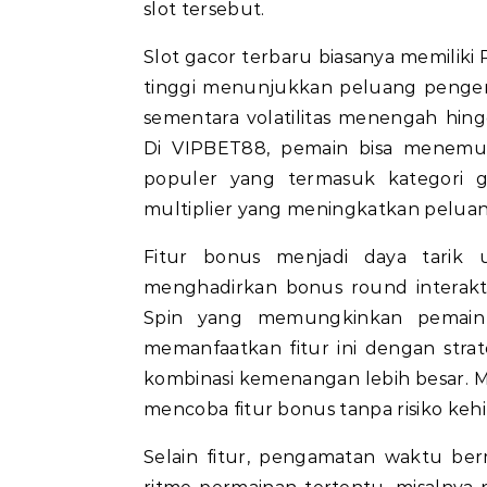
slot tersebut.
Slot gacor terbaru biasanya memiliki 
tinggi menunjukkan peluang pengem
sementara volatilitas menengah hi
Di VIPBET88, pemain bisa menemuk
populer yang termasuk kategori ga
multiplier yang meningkatkan pelua
Fitur bonus menjadi daya tarik 
menghadirkan bonus round interakti
Spin yang memungkinkan pemain
memanfaatkan fitur ini dengan str
kombinasi kemenangan lebih besar. M
mencoba fitur bonus tanpa risiko keh
Selain fitur, pengamatan waktu be