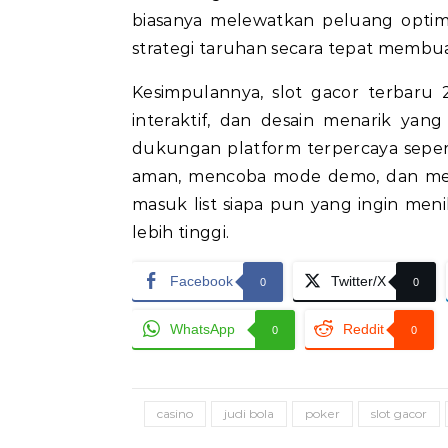
biasanya melewatkan peluang optim
strategi taruhan secara tepat membuat
Kesimpulannya, slot gacor terbaru
interaktif, dan desain menarik ya
dukungan platform terpercaya sepert
aman, mencoba mode demo, dan mener
masuk list siapa pun yang ingin men
lebih tinggi.
Facebook
Twitter/X
0
0
WhatsApp
Reddit
0
0
casino
judi bola
poker
slot gacor