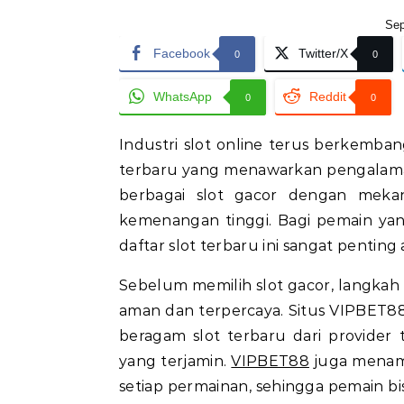
Sep
Facebook
Twitter/X
0
0
WhatsApp
Reddit
0
0
Industri slot online terus berkemb
terbaru yang menawarkan pengalama
berbagai slot gacor dengan mekan
kemenangan tinggi. Bagi pemain ya
daftar slot terbaru ini sangat pentin
Sebelum memilih slot gacor, langka
aman dan terpercaya. Situs VIPBET8
beragam slot terbaru dari provider 
yang terjamin.
VIPBET88
juga menampi
setiap permainan, sehingga pemain bi