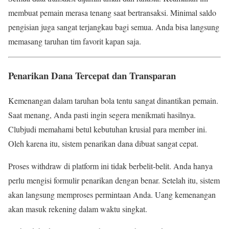
membuat pemain merasa tenang saat bertransaksi. Minimal saldo
pengisian juga sangat terjangkau bagi semua. Anda bisa langsung
memasang taruhan tim favorit kapan saja.
Penarikan Dana Tercepat dan Transparan
Kemenangan dalam taruhan bola tentu sangat dinantikan pemain.
Saat menang, Anda pasti ingin segera menikmati hasilnya.
Clubjudi memahami betul kebutuhan krusial para member ini.
Oleh karena itu, sistem penarikan dana dibuat sangat cepat.
Proses withdraw di platform ini tidak berbelit-belit. Anda hanya
perlu mengisi formulir penarikan dengan benar. Setelah itu, sistem
akan langsung memproses permintaan Anda. Uang kemenangan
akan masuk rekening dalam waktu singkat.