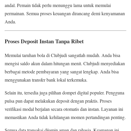
andal. Pemain tidak perlu menunggu lama untuk memulai
permainan. Semua proses keuangan dirancang demi kenyamanan
Anda.
Proses Deposit Instan Tanpa Ribet
Memulai taruhan bola di Clubjudi sangatlah mudah. Anda bisa
mengisi saldo akun dalam hitungan menit. Clubjudi menyediakan
berbagai metode pembayaran yang sangat lengkap. Anda bisa
menggunakan transfer bank lokal terkemuka.
Selain itu, tersedia juga pilihan dompet digital populer. Pengguna
pulsa pun dapat melakukan deposit dengan praktis. Proses
verifikasi modal berjalan secara otomatis dan instan. Layanan ini
memastikan Anda tidak kehilangan momen pertandingan penting.
Semua data transaksi dijamin aman dan rahasia. Keamanan ini