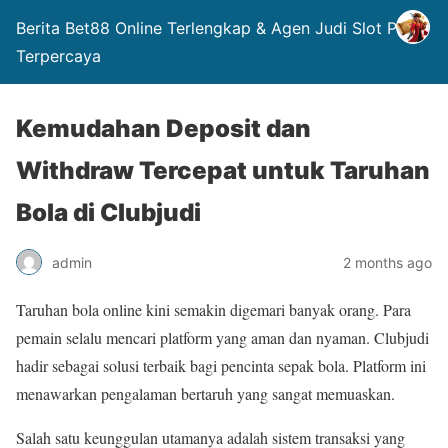
Berita Bet88 Online Terlengkap & Agen Judi Slot Pulsa
Terpercaya
Kemudahan Deposit dan
Withdraw Tercepat untuk Taruhan
Bola di Clubjudi
admin
2 months ago
Taruhan bola online kini semakin digemari banyak orang. Para
pemain selalu mencari platform yang aman dan nyaman. Clubjudi
hadir sebagai solusi terbaik bagi pencinta sepak bola. Platform ini
menawarkan pengalaman bertaruh yang sangat memuaskan.
Salah satu keunggulan utamanya adalah sistem transaksi yang