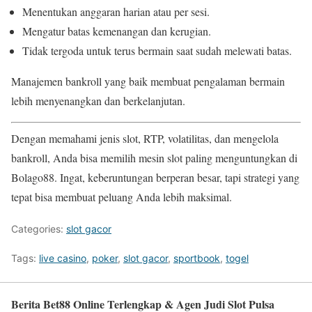
Menentukan anggaran harian atau per sesi.
Mengatur batas kemenangan dan kerugian.
Tidak tergoda untuk terus bermain saat sudah melewati batas.
Manajemen bankroll yang baik membuat pengalaman bermain
lebih menyenangkan dan berkelanjutan.
Dengan memahami jenis slot, RTP, volatilitas, dan mengelola
bankroll, Anda bisa memilih mesin slot paling menguntungkan di
Bolago88. Ingat, keberuntungan berperan besar, tapi strategi yang
tepat bisa membuat peluang Anda lebih maksimal.
Categories:
slot gacor
Tags:
live casino
,
poker
,
slot gacor
,
sportbook
,
togel
Berita Bet88 Online Terlengkap & Agen Judi Slot Pulsa